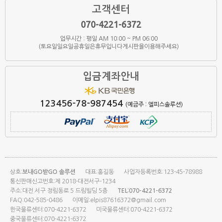
고객센터
070-4221-6372
업무시간 : 평일 AM 10:00 ~ PM 06:00
(토요일일요일공휴일은휴무입니다게시판을이용해주세요)
입금계좌안내
123456-78-987454
(예금주 : 엘피스솔루션)
상호:
보내GO받GO 솔루션
대표:홍길동
사업자등록번호:123-45-78988
통신판매신고번호:제 2018-대전서구-1234
주소:대전 서구 정림동로 5 드림빌딩 5층
TEL:070-4221-6372
FAQ:042-585-0486
이메일:elpis87616372@gmail.com
한국물류센터:070-4221-6372
미국물류센터:070-4221-6372
중국물류센터:070-4221-6372